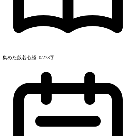
集めた般若心経:
0
/278字