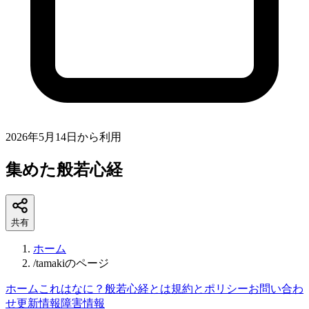
2026年5月14日
から利用
集めた般若心経
共有
ホーム
/
tamakiのページ
ホーム
これはなに？
般若心経とは
規約とポリシー
お問い合わ
せ
更新情報
障害情報