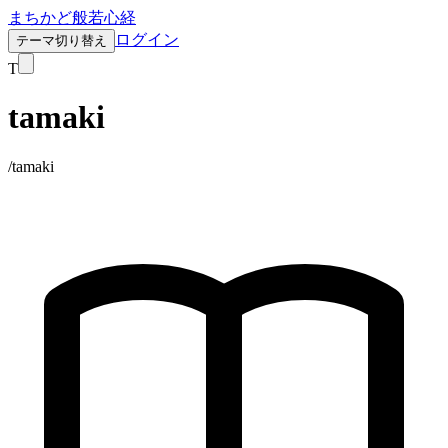
まちかど般若心経
ログイン
テーマ切り替え
T
tamaki
/
tamaki