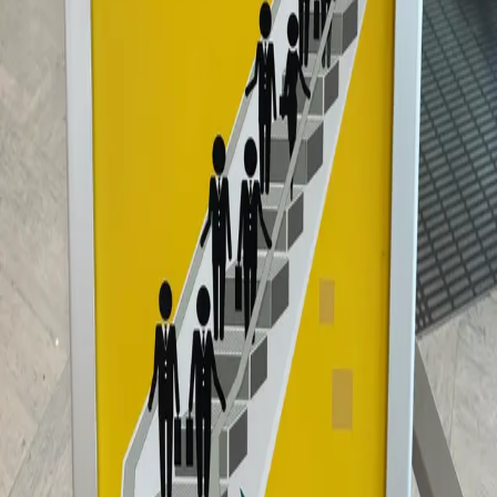
投稿日:
2026年5月23日
メモ
2026/5/24 東京ビッグサイト
共有
この字を集めた人
み
みう
@
miu
プロフィール・一覧を見る