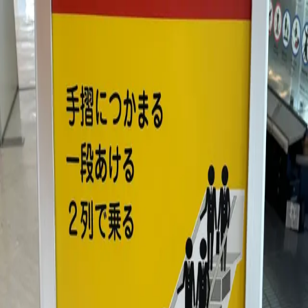
まちかど般若心経
ログイン
テーマ切り替え
み
みう
/
No.34 一
一