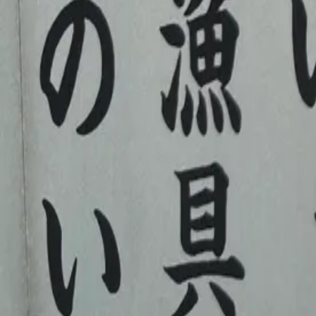
投稿日:
2026年5月25日
メモ
2025/5/25 海南神社
共有
この字を集めた人
み
みう
@
miu
プロフィール・一覧を見る