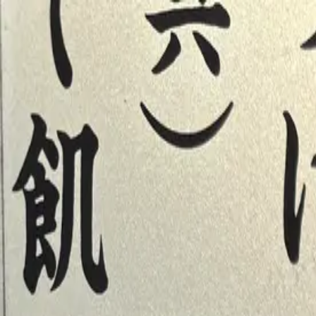
まちかど般若心経
ログイン
テーマ切り替え
み
みう
/
No.220 神