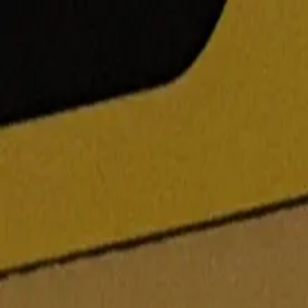
まちかど般若心経
ログイン
テーマ切り替え
E
Emaru
/
No.96 無