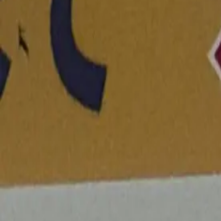
投稿日:
2026年5月9日
メモ
メモなし
共有
この字を集めた人
E
Emaru
@
emaru
プロフィール・一覧を見る