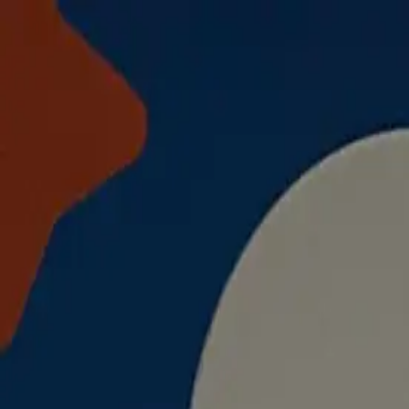
まちかど般若心経
ログイン
テーマ切り替え
E
Emaru
/
No.88 中