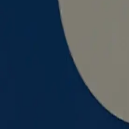
投稿日:
2026年5月9日
メモ
メモなし
共有
この字を集めた人
E
Emaru
@
emaru
プロフィール・一覧を見る